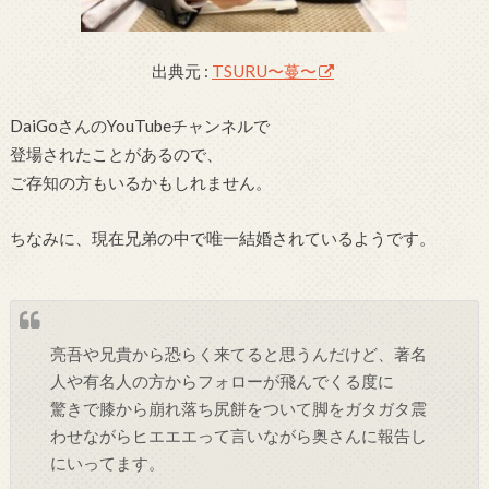
出典元 :
TSURU〜蔓〜
DaiGoさんのYouTubeチャンネルで
登場されたことがあるので、
ご存知の方もいるかもしれません。
ちなみに、現在兄弟の中で唯一結婚されているようです。
亮吾や兄貴から恐らく来てると思うんだけど、著名
人や有名人の方からフォローが飛んでくる度に
驚きで膝から崩れ落ち尻餅をついて脚をガタガタ震
わせながらヒエエエって言いながら奥さんに報告し
にいってます。