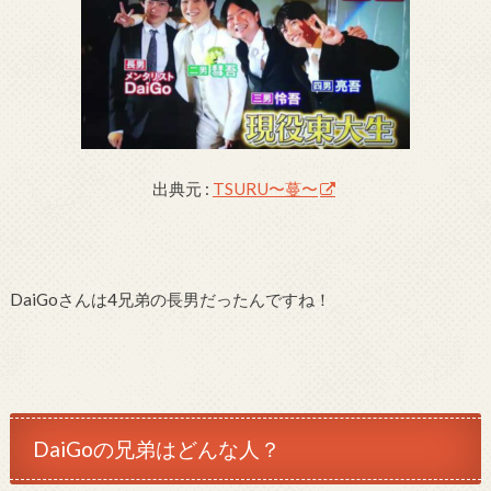
出典元 :
TSURU〜蔓〜
DaiGoさんは4兄弟の長男だったんですね！
DaiGoの兄弟はどんな人？