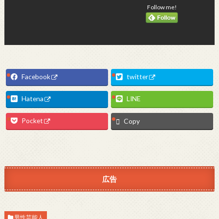
Follow me!
Facebook
twitter
Hatena
LINE
Pocket
Copy
広告
男性芸能人