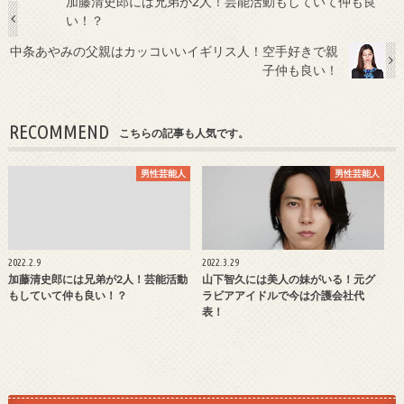
加藤清史郎には兄弟が2人！芸能活動もしていて仲も良
い！？
中条あやみの父親はカッコいいイギリス人！空手好きで親
子仲も良い！
RECOMMEND
こちらの記事も人気です。
男性芸能人
男性芸能人
2022.2.9
2022.3.29
加藤清史郎には兄弟が2人！芸能活動
山下智久には美人の妹がいる！元グ
もしていて仲も良い！？
ラビアアイドルで今は介護会社代
表！