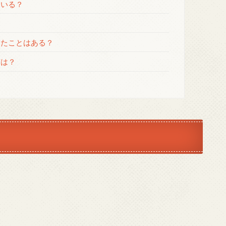
ている？
？
したことはある？
声は？