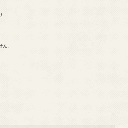
り、
せん。