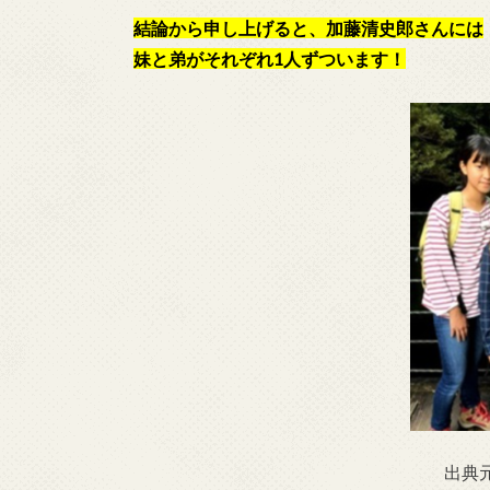
結論から申し上げると、加藤清史郎さんには
妹と弟がそれぞれ1人ずついます！
出典元