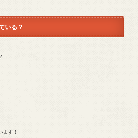
ている？
？
います！