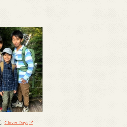
 :
Clover Days