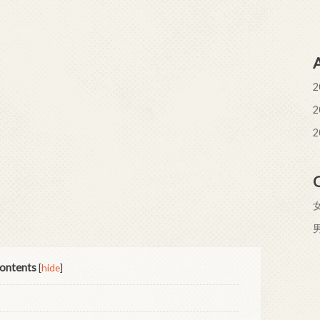
2
2
2
ontents
[
hide
]