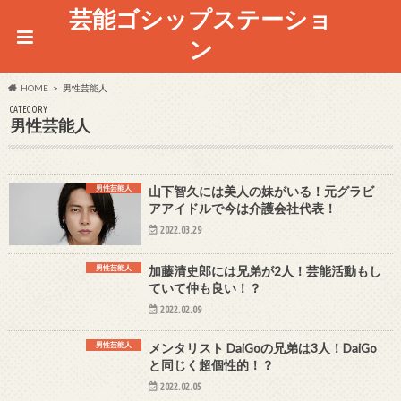
芸能ゴシップステーショ
ン
HOME
男性芸能人
CATEGORY
男性芸能人
男性芸能人
山下智久には美人の妹がいる！元グラビ
アアイドルで今は介護会社代表！
2022.03.29
男性芸能人
加藤清史郎には兄弟が2人！芸能活動もし
ていて仲も良い！？
2022.02.09
男性芸能人
メンタリスト DaiGoの兄弟は3人！DaiGo
と同じく超個性的！？
2022.02.05