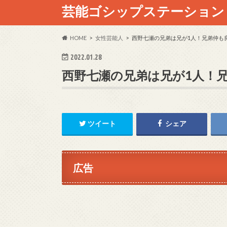
芸能ゴシップステーション
HOME
女性芸能人
西野七瀬の兄弟は兄が1人！兄弟仲も
2022.01.28
西野七瀬の兄弟は兄が1人！
ツイート
シェア
広告