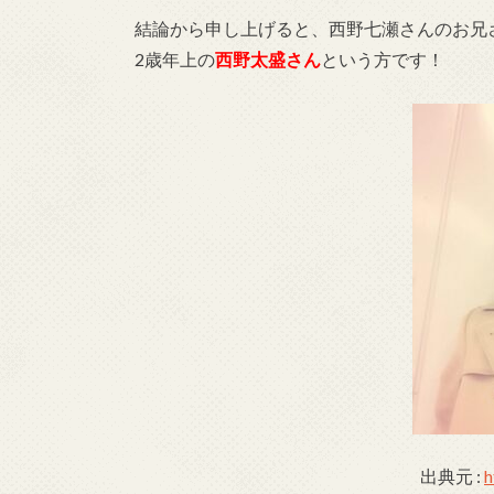
結論から申し上げると、西野七瀬さんのお兄
2歳年上の
西野太盛さん
という方です！
出典元 :
h