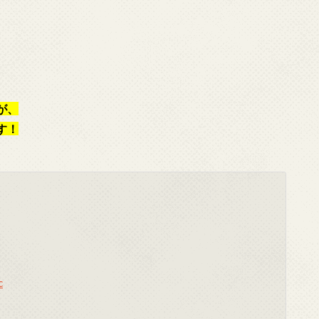
が、
す！
c