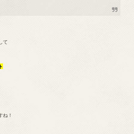
して
ト
すね！