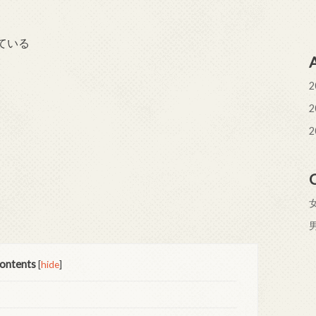
ている
2
2
2
ontents
[
hide
]