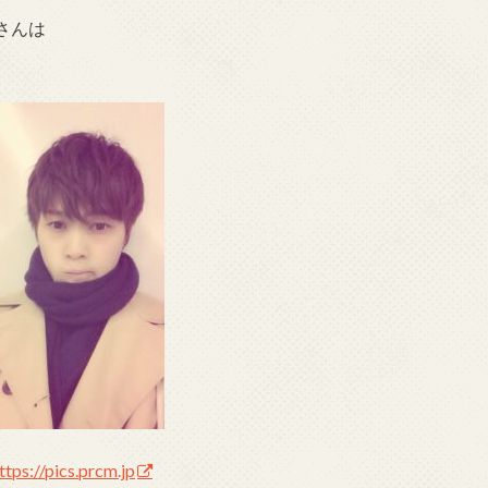
さんは
ttps://pics.prcm.jp