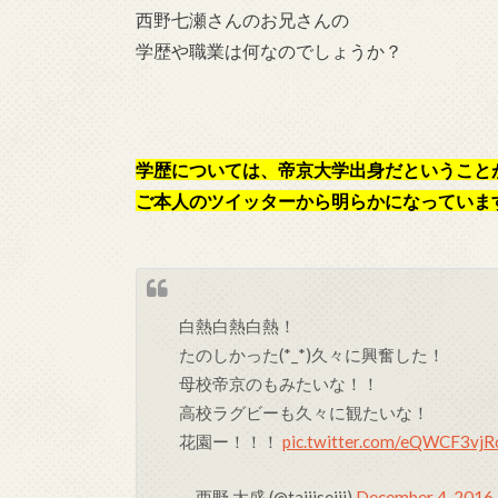
西野七瀬さんのお兄さんの
学歴や職業は何なのでしょうか？
学歴については、帝京大学出身だということ
ご本人のツイッターから明らかになっていま
白熱白熱白熱！
たのしかった(*_*)久々に興奮した！
母校帝京のもみたいな！！
高校ラグビーも久々に観たいな！
花園ー！！！
pic.twitter.com/eQWCF3vjR
— 西野 太盛 (@taiiiseiii)
December 4, 2016