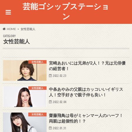
芸能ゴシップステーショ
ン
HOME
女性芸能人
CATEGORY
女性芸能人
女性芸能人
宮崎あおいには兄弟が2人！？兄は元俳優
の経営者！
2022.02.23
女性芸能人
中条あやみの父親はカッコいいイギリス
人！空手好きで親子仲も良い！
2022.02.04
女性芸能人
齋藤飛鳥は母がミャンマー人のハーフ！
両親は超個性的！？
2022.01.31