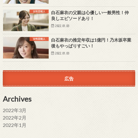
女性芸能人
白石麻衣の父親は心優しい一般男性！仲
良しエピソードあり！
2022.01.03
女性芸能人
白石麻衣の推定年収は1億円！乃木坂卒業
後もやっぱりすごい！
2022.01.03
広告
Archives
2022年3月
2022年2月
2022年1月